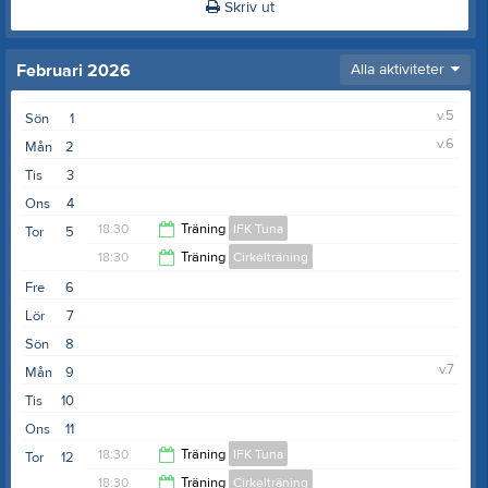
Skriv ut
Februari 2026
Alla aktiviteter
v.5
Sön
1
v.6
Mån
2
Tis
3
Ons
4
18:30
Träning
IFK Tuna
Tor
5
18:30
Träning
Cirkelträning
19:30
Fre
6
19:30
Lör
7
Sön
8
v.7
Mån
9
Tis
10
Ons
11
18:30
Träning
IFK Tuna
Tor
12
18:30
Träning
Cirkelträning