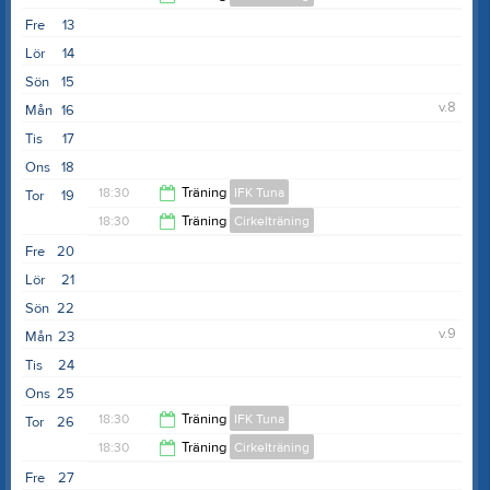
19:30
Fre
13
19:30
Lör
14
Sön
15
v.8
Mån
16
Tis
17
Ons
18
18:30
Träning
IFK Tuna
Tor
19
18:30
Träning
Cirkelträning
19:30
Fre
20
19:30
Lör
21
Sön
22
v.9
Mån
23
Tis
24
Ons
25
18:30
Träning
IFK Tuna
Tor
26
18:30
Träning
Cirkelträning
19:30
Fre
27