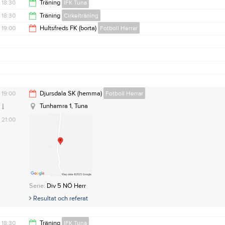
18:30
Träning
IFK Tuna
18:30
Träning
Cirkelträning
19:30
19:00
Hultsfreds FK (borta)
Fotboll Herrar
19:30
21:00
19:00
Djursdala SK (hemma)
Fotboll Herrar
Tunhamra 1, Tuna
21:00
Serie:
Div 5 NÖ Herr
Resultat och referat
18:30
Träning
IFK Tuna