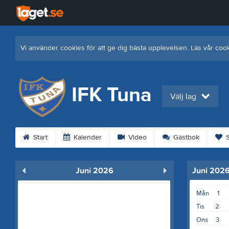
Vi använder cookies för att ge dig bästa upplevelsen. Läs vår coo
IFK Tuna
Välj lag
Start
Kalender
Video
Gästbok
S
Juni 2026
Juni 202
Mån
1
Tis
2
Ons
3