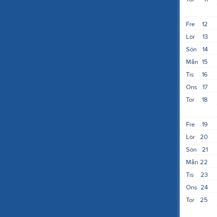
Fre
12
Lör
13
Sön
14
Mån
15
Tis
16
Ons
17
Tor
18
Fre
19
Lör
20
Sön
21
Mån
22
Tis
23
Ons
24
Tor
25