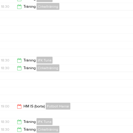
18:30
Träning
Cirkelträning
19:30
19:30
18:30
Träning
IFK Tuna
18:30
Träning
Cirkelträning
19:30
19:30
19:00
HM IS (borta)
Fotboll Herrar
21:00
18:30
Träning
IFK Tuna
18:30
Träning
Cirkelträning