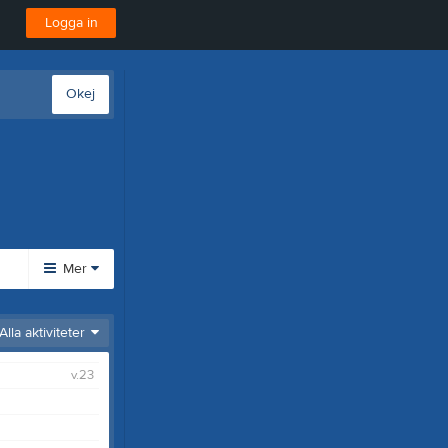
Logga in
Okej
Mer
Huvudmeny
Alla aktiviteter
Bli medlem
v.23
Uthyrning
Tjäna pengar
Cupguiden