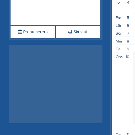
Tor
4
Fre
5
Lör
6
Prenumerera
Skriv ut
Sön
7
Mån
8
Tis
9
Ons
10
Tor
11