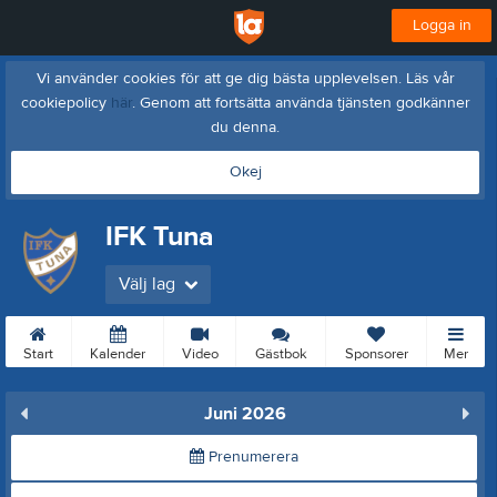
Logga in
Vi använder cookies för att ge dig bästa upplevelsen. Läs vår
cookiepolicy
här
. Genom att fortsätta använda tjänsten godkänner
du denna.
Okej
IFK Tuna
Välj lag
Start
Kalender
Video
Gästbok
Sponsorer
Mer
Juni 2026
Prenumerera