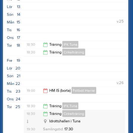
19:30
Lör
13
Sön
14
v.25
Mån
15
Tis
16
Ons
17
18:30
Träning
IFK Tuna
Tor
18
18:30
Träning
Cirkelträning
19:30
Fre
19
19:30
Lör
20
Sön
21
v.26
Mån
22
19:00
HM IS (borta)
Fotboll Herrar
Tis
23
Ons
24
21:00
18:30
Träning
IFK Tuna
Tor
25
Tuna idrottshall
18:30
Träning
Cirkelträning
Anteckning:
Alla är välkomna!
19:30
Idrottshallen i Tuna
19:30
Samlingstid:
17:30