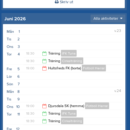
Skriv ut
Juni 2026
Alla aktiviteter
v.23
Mån
1
Tis
2
Ons
3
18:30
Träning
IFK Tuna
Tor
4
18:30
Träning
Cirkelträning
19:30
19:00
Hultsfreds FK (borta)
Fotboll Herrar
Fre
5
19:30
Lör
6
21:00
Sön
7
v.24
Mån
8
Tis
9
19:00
Djursdala SK (hemma)
Fotboll Herrar
Ons
10
18:30
Träning
IFK Tuna
Tor
11
21:00
18:30
Träning
Cirkelträning
19:30
Fre
12