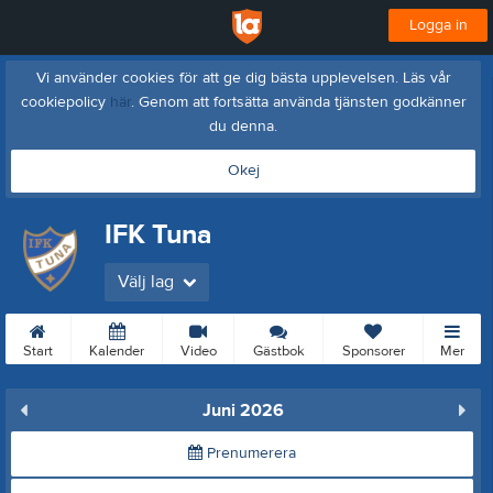
Logga in
Vi använder cookies för att ge dig bästa upplevelsen. Läs vår
cookiepolicy
här
. Genom att fortsätta använda tjänsten godkänner
du denna.
Okej
IFK Tuna
Välj lag
Start
Kalender
Video
Gästbok
Sponsorer
Mer
Juni 2026
Prenumerera