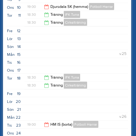
19:00
Djursdala SK (hemma)
Fotboll Herrar
Ons
10
18:30
Träning
IFK Tuna
Tor
11
21:00
18:30
Träning
Cirkelträning
19:30
Fre
12
19:30
Lör
13
Sön
14
v.25
Mån
15
Tis
16
Ons
17
18:30
Träning
IFK Tuna
Tor
18
18:30
Träning
Cirkelträning
19:30
Fre
19
19:30
Lör
20
Sön
21
v.26
Mån
22
19:00
HM IS (borta)
Fotboll Herrar
Tis
23
Ons
24