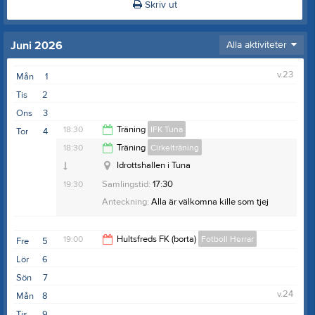
Skriv ut
Juni 2026
Alla aktiviteter
v.23
Mån
1
Tis
2
Ons
3
18:30
Träning
IFK Tuna
Tor
4
Tuna idrottshall
18:30
Träning
Cirkelträning
Anteckning:
Alla är välkomna!
19:30
Idrottshallen i Tuna
19:30
Samlingstid:
17:30
Anteckning:
Alla är välkomna kille som tjej
19:00
Hultsfreds FK (borta)
Fotboll Herrar
Fre
5
Lör
6
21:00
Sön
7
v.24
Mån
8
Tis
9