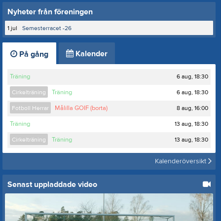
Nyheter från föreningen
1 jul
Semesterracet -26
Kalender
På gång
6 aug, 18:30
Träning
6 aug, 18:30
Cirkelträning
Träning
8 aug, 16:00
Fotboll Herrar
Målilla GOIF (borta)
13 aug, 18:30
Träning
13 aug, 18:30
Cirkelträning
Träning
Kalenderöversikt
Senast uppladdade video